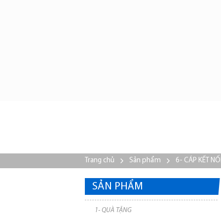
Trang chủ
Sản phẩm
6- CÁP KẾT NỐI
SẢN PHẨM
1- QUÀ TẶNG