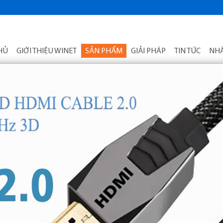
HỦ
GIỚI THIỆU WINET
SẢN PHẨM
GIẢI PHÁP
TIN TỨC
NHÀ