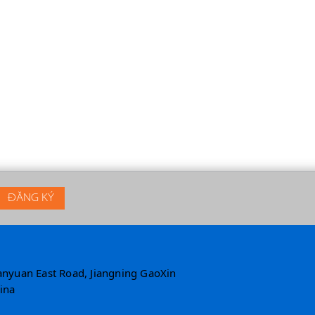
ianyuan East Road, Jiangning GaoXin
ina