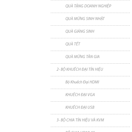
QUÀ TẶNG DOANH NGHIỆP
QUÀ MỪNG SINH NHẬT
QUÀ GIÁNG SINH
QUÀ TẾT
QUÀ MỪNG TÂN GIA
2- BỘ KHUẾCH ĐẠI TÍN HIỆU
Bộ Khuếch Đại HDMI
KHUẾCH ĐẠI VGA
KHUẾCH ĐẠI USB
3- BỘ CHIA TÍN HIỆU VÀ KVM