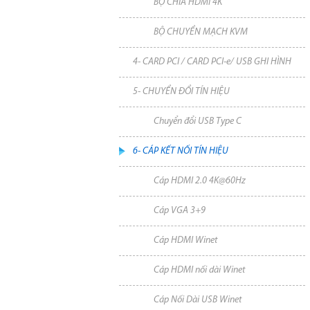
BỘ CHIA HDMI 4K
BỘ CHUYỂN MẠCH KVM
4- CARD PCI / CARD PCI-e/ USB GHI HÌNH
5- CHUYỂN ĐỔI TÍN HIỆU
Chuyển đổi USB Type C
6- CÁP KẾT NỐI TÍN HIỆU
Cáp HDMI 2.0 4K@60Hz
Cáp VGA 3+9
Cáp HDMI Winet
Cáp HDMI nối dài Winet
Cáp Nối Dài USB Winet