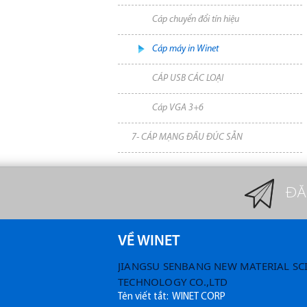
Cáp chuyển đổi tín hiệu
Cáp máy in Winet
CÁP USB CÁC LOẠI
Cáp VGA 3+6
7- CÁP MẠNG ĐẦU ĐÚC SẴN
ĐĂ
VỀ WINET
JIANGSU SENBANG NEW MATERIAL SC
TECHNOLOGY CO.,LTD
Tên viết tắt: WINET CORP