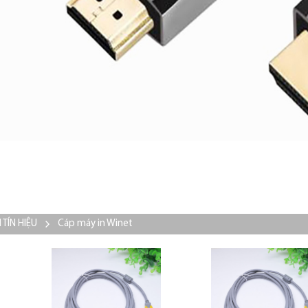
 TÍN HIỆU
Cáp máy in Winet