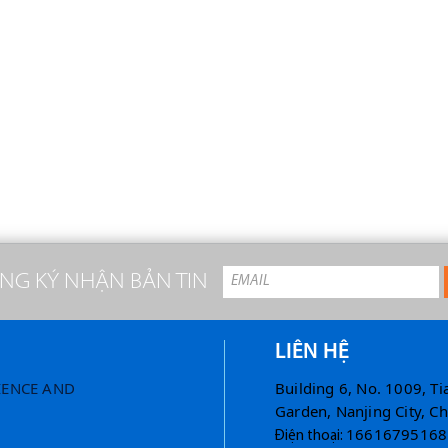
NG KÝ NHẬN BẢN TIN
LIÊN HỆ
IENCE AND
Building 6, No. 1009, T
Garden, Nanjing City, Ch
16616795168
Điện thoại: