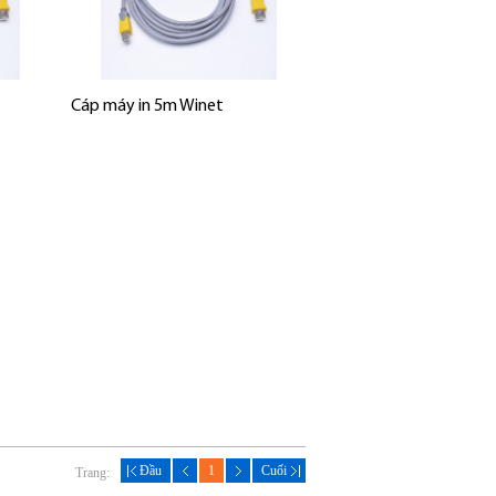
Cáp máy in 5m Winet
Đầu
1
Cuối
Trang: