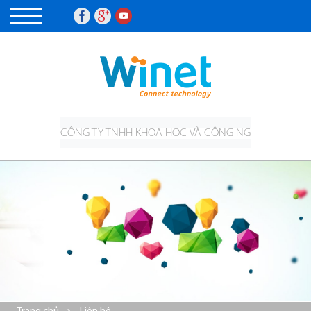
CÔNG TY TNHH KHOA HỌC VÀ CÔNG NGHỆ JIANGSU