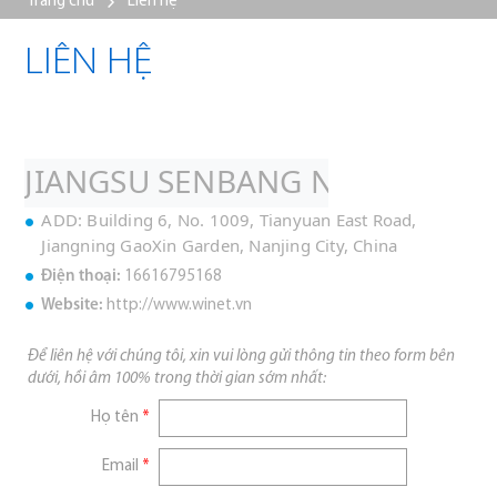
Trang chủ
Liên hệ
LIÊN HỆ
JIANGSU SENBANG NEW MATERI
ADD: Building 6, No. 1009, Tianyuan East Road,
Jiangning GaoXin Garden, Nanjing City, China
Điện thoại:
16616795168
Website:
http://www.winet.vn
Để liên hệ với chúng tôi, xin vui lòng gửi thông tin theo form bên
dưới, hồi âm 100% trong thời gian sớm nhất:
Họ tên
*
Email
*